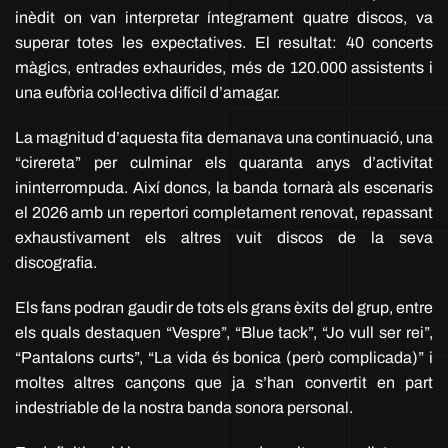
inèdit on van interpretar íntegrament quatre discos, va
superar totes les expectatives. El resultat: 40 concerts
màgics, entrades exhaurides, més de 120.000 assistents i
una eufòria col·lectiva difícil d’amagar.
La magnitud d’aquesta fita demanava una continuació, una
“cirereta” per culminar els quaranta anys d’activitat
ininterrompuda. Així doncs, la banda tornarà als escenaris
el 2026 amb un repertori completament renovat, repassant
exhaustivament els altres vuit discos de la seva
discografia.
Els fans podran gaudir de tots els grans èxits del grup, entre
els quals destaquen “Vespre”, “Blue tack”, “Jo vull ser rei”,
“Pantalons curts”, “La vida és bonica (però complicada)” i
moltes altres cançons que ja s’han convertit en part
indestriable de la nostra banda sonora personal.